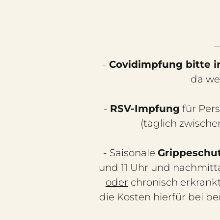
-
Covidimpfung bitte i
da wei
-
RSV-Impfung
für Per
(täglich zwisch
- Saisonale
Grippeschu
und 11 Uhr und nachmitta
oder
chronisch erkrank
die Kosten hierfür bei b